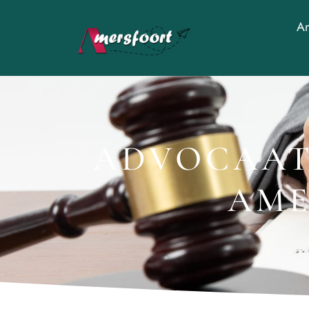
Am
ADVOCAAT 
AME