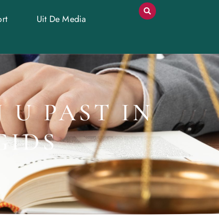
rt
Uit De Media
 U PAST IN
GIDS