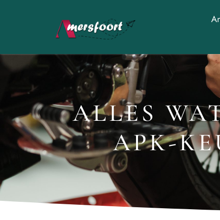
Am
ALLES WA
APK-KE