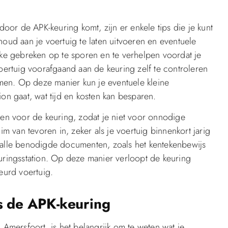
or de APK-keuring komt, zijn er enkele tips die je kunt
houd aan je voertuig te laten uitvoeren en eventuele
ijke gebreken op te sporen en te verhelpen voordat je
voertuig voorafgaand aan de keuring zelf te controleren
men. Op deze manier kun je eventuele kleine
ion gaat, wat tijd en kosten kan besparen.
ken voor de keuring, zodat je niet voor onnodige
im van tevoren in, zeker als je voertuig binnenkort jarig
 om alle benodigde documenten, zoals het kentekenbewijs
euringsstation. Op deze manier verloopt de keuring
urd voertuig.
ns de APK-keuring
 Amersfoort, is het belangrijk om te weten wat je