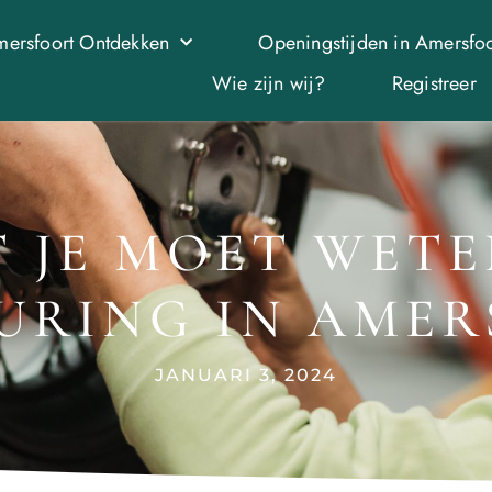
ersfoort Ontdekken
Openingstijden in Amersfoo
Wie zijn wij?
Registreer
T JE MOET WETE
URING IN AME
JANUARI 3, 2024