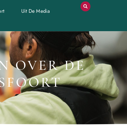
rt
Uit De Media
N OVER DE
RSFOORT