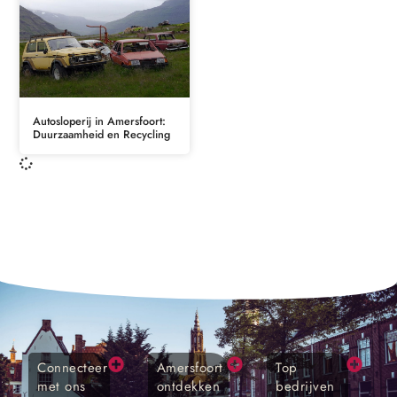
Autosloperij in Amersfoort:
Duurzaamheid en Recycling
Connecteer
Amersfoort
Top
met ons
ontdekken
bedrijven