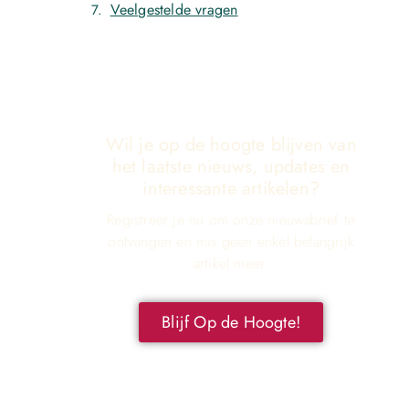
Veelgestelde vragen
Wil je op de hoogte blijven van
het laatste nieuws, updates en
interessante artikelen?
Registreer je nu om onze nieuwsbrief te
ontvangen en mis geen enkel belangrijk
artikel meer.
Blijf Op de Hoogte!