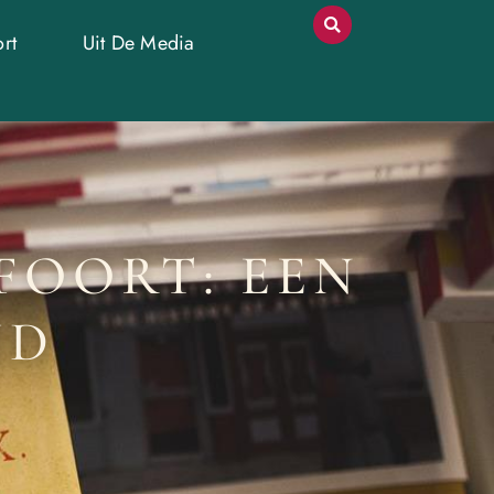
rt
Uit De Media
FOORT: EEN
JD