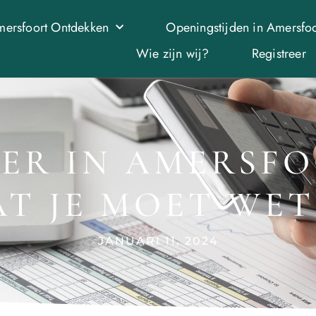
ersfoort Ontdekken
Openingstijden in Amersfoo
Wie zijn wij?
Registreer
R IN AMERSFO
T JE MOET WE
JANUARI 11, 2024