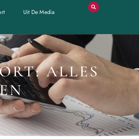
rt
Uit De Media
ORT: ALLES
TEN