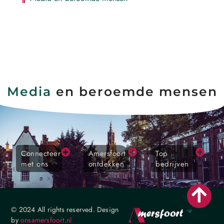
Media
en beroemde mensen
Connecteer
Amersfoort
Top
met ons
ontdekken
bedrijven
© 2024 All rights reserved. Design
by
onsamersfoort.nl