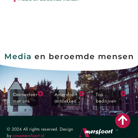
Media
en beroemde mensen
Connecteer
Amersfoort
Top
met ons
ontdekken
bedrijven
© 2024 All rights reserved. Design
by
onsamersfoort.nl