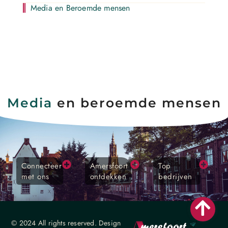
Media en Beroemde mensen
Media
en beroemde mensen
Connecteer
Amersfoort
Top
met ons
ontdekken
bedrijven
© 2024 All rights reserved. Design