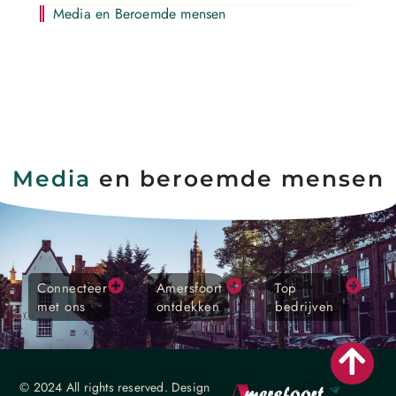
Media en Beroemde mensen
Media
en beroemde mensen
Connecteer
Amersfoort
Top
met ons
ontdekken
bedrijven
© 2024 All rights reserved. Design