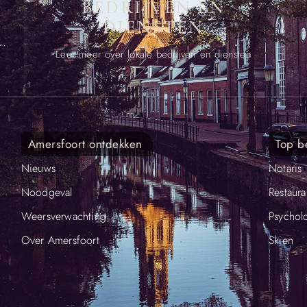
BEDRIJVEN EN
DIENSTEN
Leer meer over lokale bedrijven en diensten
Amersfoort ontdekken
Top b
Nieuws
Notaris
Noodgeval
Restaura
Weersverwachting
Psychol
Over Amersfoort
Skien