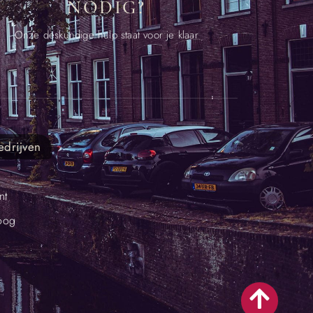
NODIG?
Onze deskundige hulp staat voor je klaar
edrijven
nt
oog