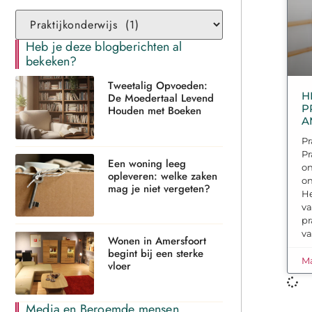
Heb je deze blogberichten al
bekeken?
Tweetalig Opvoeden:
H
De Moedertaal Levend
P
Houden met Boeken
A
Pr
Pr
Een woning leeg
on
opleveren: welke zaken
on
mag je niet vergeten?
He
va
pr
v
Wonen in Amersfoort
begint bij een sterke
Ma
vloer
Media en Beroemde mensen