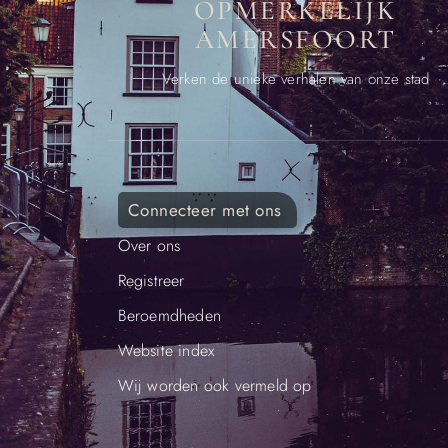
OPMERKELIJK
AMERSFOORT
Verken de unieke verhalen van onze stad
Connecteer met ons
Over ons
Registreer
Beroemdheden​
Website index
Wij worden ook vermeld op