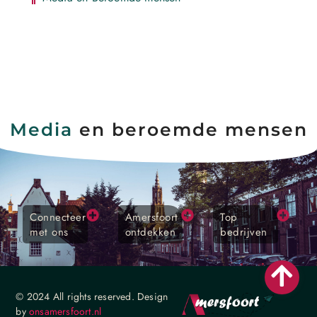
Media
en beroemde mensen
Connecteer
Amersfoort
Top
met ons
ontdekken
bedrijven
© 2024 All rights reserved. Design
by
onsamersfoort.nl