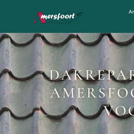
Am
DAKREPAR
AMERSFOO
VO