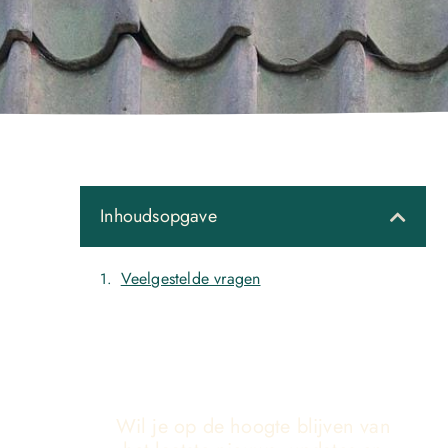
Inhoudsopgave
Veelgestelde vragen
Wil je op de hoogte blijven van