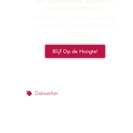
het laatste nieuws, updates en
interessante artikelen?
Registreer je nu om onze nieuwsbrief te
ontvangen en mis geen enkel belangrijk
artikel meer.
Blijf Op de Hoogte!
Dakwerker