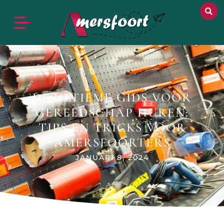
DE ULTIEME GIDS VOOR
GEREEDSCHAP HUREN:
TIPS EN TRICKS VOOR
AMERSFOORTERS
JANUARI 8, 2024