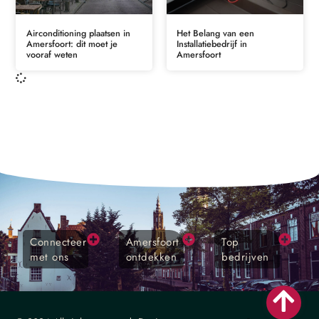
Airconditioning plaatsen in
Het Belang van een
Amersfoort: dit moet je
Installatiebedrijf in
vooraf weten
Amersfoort
Connecteer
Amersfoort
Top
met ons
ontdekken
bedrijven