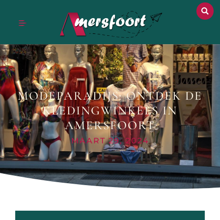
MODEPARADIJS: ONTDEK DE
KLEDINGWINKELS IN
AMERSFOORT
MAART 29, 2024