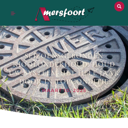
SEIZOENSGEBONDEN
RIOOLONDERHOUD: HOUD
UW SYSTEEM HET HELE JAAR
DOOR IN TOPCONDITIE
MAART 10, 2025