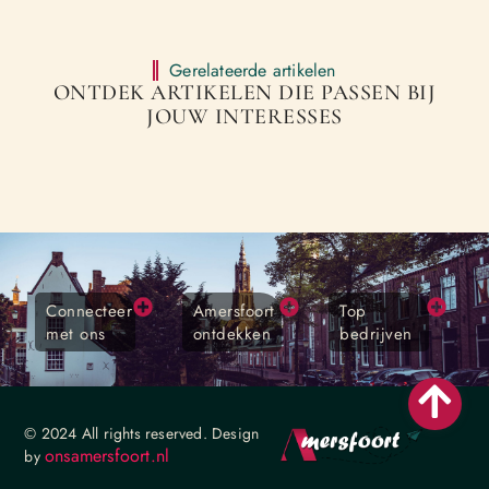
Gerelateerde artikelen
ONTDEK ARTIKELEN DIE PASSEN BIJ
JOUW INTERESSES
Connecteer
Amersfoort
Top
met ons
ontdekken
bedrijven
© 2024 All rights reserved. Design
onsamersfoort.nl
by