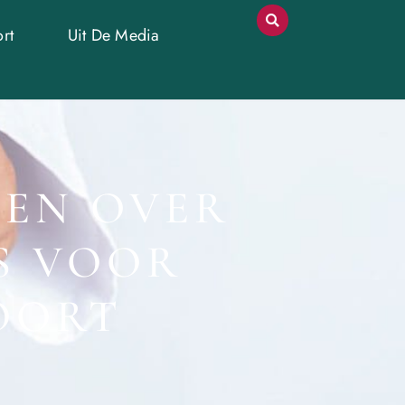
rt
Uit De Media
TEN OVER
S VOOR
OORT