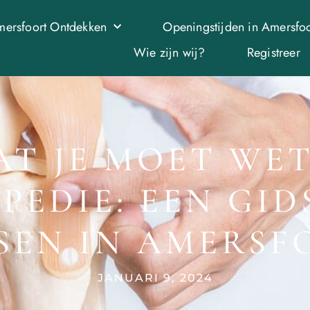
ersfoort Ontdekken
Openingstijden in Amersfoo
Wie zijn wij?
Registreer
AT JE MOET WE
PEDIE: EEN GID
SEN IN AMERSF
JANUARI 9, 2024