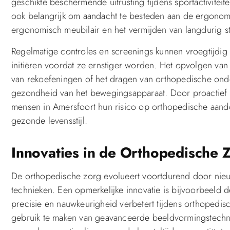
geschikte beschermende uitrusting tijdens sportactiviteit
ook belangrijk om aandacht te besteden aan de ergonomie
ergonomisch meubilair en het vermijden van langdurig st
Regelmatige controles en screenings kunnen vroegtijdig
initiëren voordat ze ernstiger worden. Het opvolgen van 
van rekoefeningen of het dragen van orthopedische ond
gezondheid van het bewegingsapparaat. Door proactief t
mensen in Amersfoort hun risico op orthopedische aand
gezonde levensstijl.
Innovaties in de Orthopedische 
De orthopedische zorg evolueert voortdurend door nie
technieken. Een opmerkelijke innovatie is bijvoorbeeld 
precisie en nauwkeurigheid verbetert tijdens orthopedi
gebruik te maken van geavanceerde beeldvormingstechni