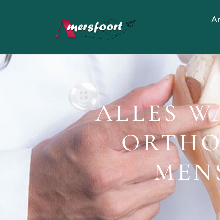
Am
ALLES W
ORTHO
MEN