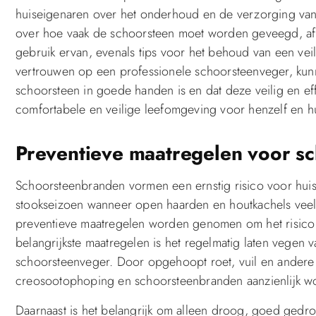
huiseigenaren over het onderhoud en de verzorging van 
over hoe vaak de schoorsteen moet worden geveegd, afh
gebruik ervan, evenals tips voor het behoud van een v
vertrouwen op een professionele schoorsteenveger, ku
schoorsteen in goede handen is en dat deze veilig en effic
comfortabele en veilige leefomgeving voor henzelf en h
Preventieve maatregelen voor s
Schoorsteenbranden vormen een ernstig risico voor huise
stookseizoen wanneer open haarden en houtkachels veel
preventieve maatregelen worden genomen om het risico
belangrijkste maatregelen is het regelmatig laten vegen
schoorsteenveger. Door opgehoopt roet, vuil en andere 
creosootophoping en schoorsteenbranden aanzienlijk w
Daarnaast is het belangrijk om alleen droog, goed gedr