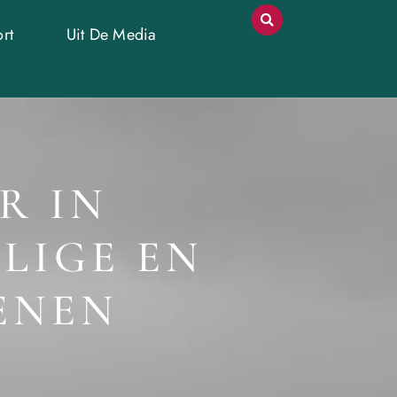
rt
Uit De Media
R IN
LIGE EN
ENEN