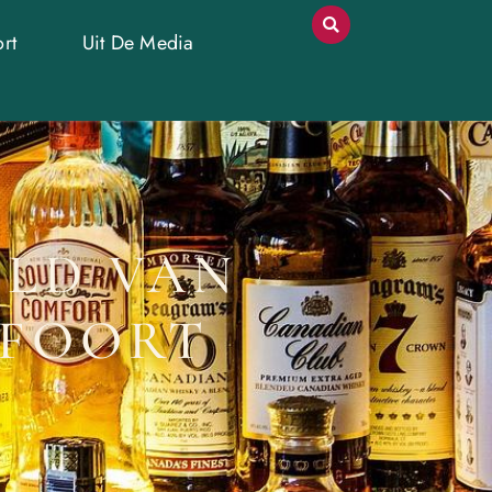
rt
Uit De Media
ELD VAN
SFOORT