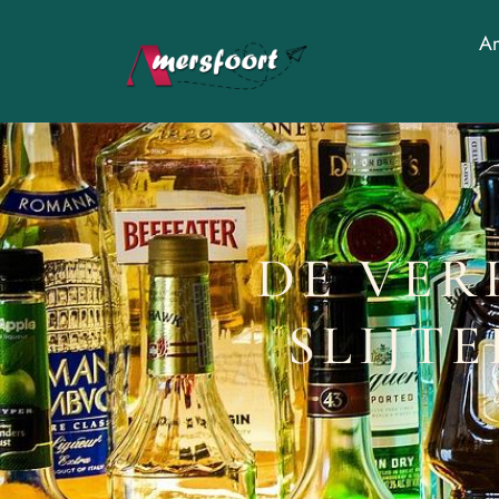
Am
DE VER
SLIJT