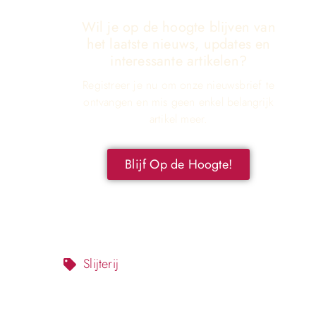
Wil je op de hoogte blijven van
het laatste nieuws, updates en
interessante artikelen?
Registreer je nu om onze nieuwsbrief te
ontvangen en mis geen enkel belangrijk
artikel meer.
Blijf Op de Hoogte!
Slijterij