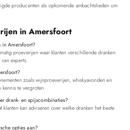
stigde producenten als opkomende ambachtslieden om
rijen in Amersfoort
n in Amersfoort?
elmatig proeverijen waar klanten verschillende dranken
van experts.
mersfoort?
evenementen zoals wijnproeverijen, whiskyavonden en
 kennis te vergroten.
ver drank- en spijscombinaties?
at klanten kan adviseren over welke dranken het beste
.
lische opties aan?