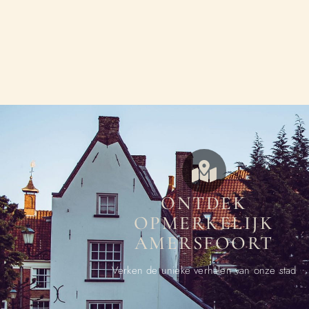
ONTDEK
OPMERKELIJK
AMERSFOORT
Verken de unieke verhalen van onze stad