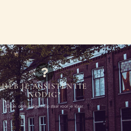
HEB JE ASSISTENTIE
NODIG?
Onze deskundige hulp staat voor je klaar