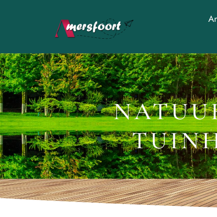
Am
NATUUR
TUIN