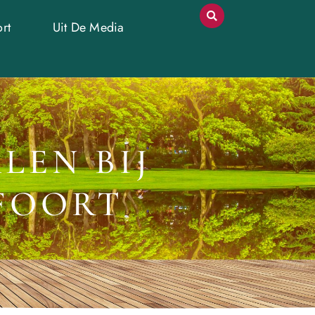
rt
Uit De Media
LEN BIJ
FOORT