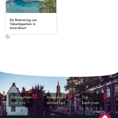
De Betovering van
Vakantieparken in
Amersfoort
Connecteer
Amersfoort
Top
met ons
ontdekken
bedrijven