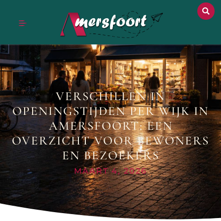
VERSCHILLEN IN
OPENINGSTIJDEN PER WIJK IN
AMERSFOORT: EEN
OVERZICHT VOOR BEWONERS
EN BEZOEKERS
MAART 4, 2026