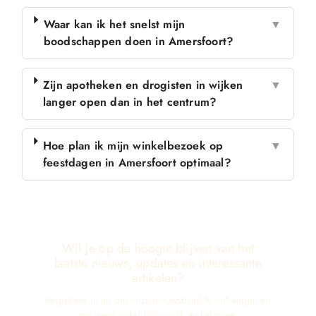
Waar kan ik het snelst mijn
▼
boodschappen doen in Amersfoort?
Zijn apotheken en drogisten in wijken
▼
langer open dan in het centrum?
Hoe plan ik mijn winkelbezoek op
▼
feestdagen in Amersfoort optimaal?
Wil je op de hoogte blijven van het
laatste nieuws, updates en interessante
artikelen?
Registreer je nu om onze nieuwsbrief te ontvangen en
mis geen enkel belangrijk artikel meer.