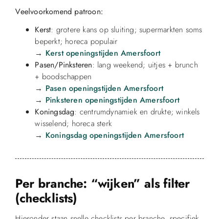
Veelvoorkomend patroon:
Kerst
: grotere kans op sluiting; supermarkten soms
beperkt; horeca populair
→
Kerst openingstijden Amersfoort
Pasen/Pinksteren
: lang weekend; uitjes + brunch
+ boodschappen
→
Pasen openingstijden Amersfoort
→
Pinksteren openingstijden Amersfoort
Koningsdag
: centrumdynamiek en drukte; winkels
wisselend; horeca sterk
→
Koningsdag openingstijden Amersfoort
Per branche: “wijken” als filter
(checklists)
Hieronder staan snelle checklists per branche, specifiek