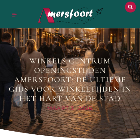
WINKELS CENTRUM
OPENINGSTIJDEN
AMERSFOORT: DE ULTIEME
GIDS VOOR WINKELTIJDEN IN
HET HART VAN DE STAD
MAART 3, 2026